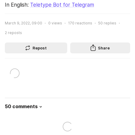
In English: 
Teletype Bot for Telegram
March 9, 2022, 09:00
0
views
170
reactions
50
replies
2
reposts
Repost
Share
50 comments