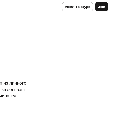
About Teletype
Join
 из личного 
 чтобы ваш 
ивался 