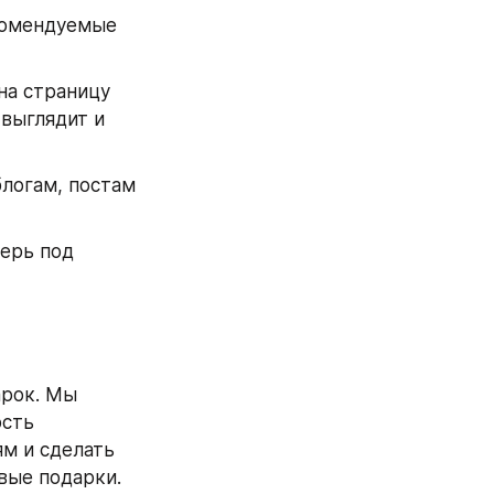
комендуемые 
на страницу 
выглядит и 
логам, постам 
ерь под 
рок. Мы 
сть 
м и сделать 
вые подарки. 