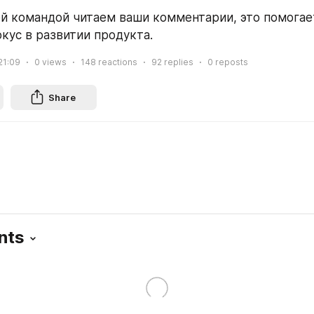
ей командой читаем ваши комментарии, это помогае
кус в развитии продукта. 
21:09
0
views
148
reactions
92
replies
0
reposts
Share
nts