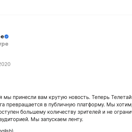
pe
ype
2020
я мы принесли вам крутую новость. Теперь Телетайп
га превращается в публичную платформу. Мы хотим,
оступен большему количеству зрителей и не огранич
аудиторией. Мы запускаем ленту.
nglish)