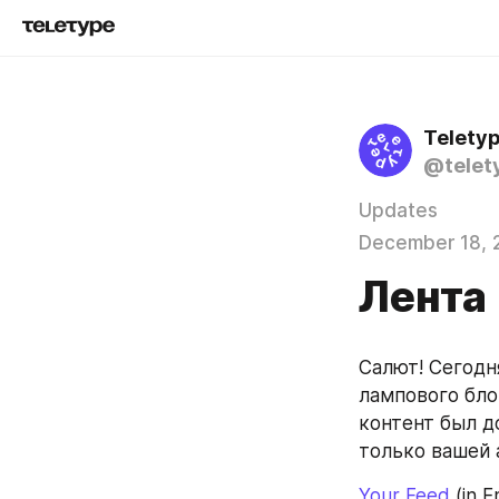
Telety
@telet
Updates
December 18, 
Лента
Салют! Сегодн
лампового бло
контент был д
только вашей 
Your Feed
 (in E