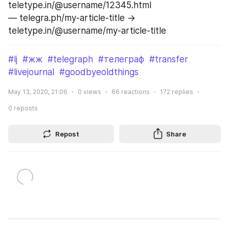
teletype.in/@username/12345.html
— telegra.ph/my-article-title -> 
teletype.in/@username/my-article-title
#lj
#жж
#telegraph
#телеграф
#transfer
#livejournal
#goodbyeoldthings
May 13, 2020, 21:06
0
views
66
reactions
172
replies
0
reposts
Repost
Share