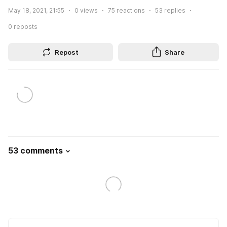
May 18, 2021, 21:55
0
views
75
reactions
53
replies
0
reposts
Repost
Share
53 comments